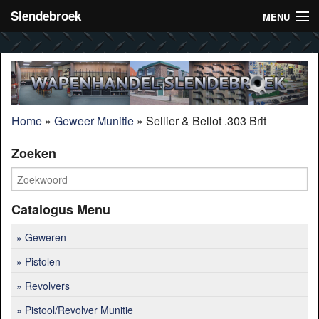
Slendebroek
MENU
Home
Wij zijn VVJS-lid
Openingstijden
Home
»
Geweer Munitie
»
Sellier & Bellot .303 Brit
Contact
Zoeken
Catalogus Menu
Geweren
Pistolen
Revolvers
Pistool/Revolver Munitie